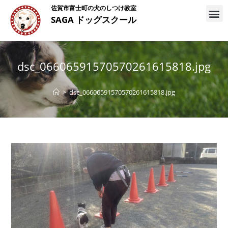
佐賀市富士町の犬のしつけ教室
SAGA ドッグスクール
dsc_06606591570570261615818.jpg
>
dsc_06606591570570261615818.jpg