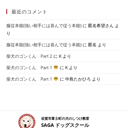
最近のコメント
服従本能(強い相手には喜んで従う本能)
に
匿名希望さん
よ
り
服従本能(強い相手には喜んで従う本能)
に
匿名
より
柴犬のゴンくん Part 2
に
K
より
柴犬のゴンくん Part 1
に
K
より
柴犬のゴンくん Part 1
に
中島たかひろ
より
佐賀市富士町の犬のしつけ教室
SAGA ドッグスクール