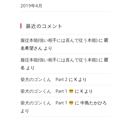
2019年4月
最近のコメント
服従本能(強い相手には喜んで従う本能)
に
匿
名希望さん
より
服従本能(強い相手には喜んで従う本能)
に
匿
名
より
柴犬のゴンくん Part 2
に
K
より
柴犬のゴンくん Part 1
に
K
より
柴犬のゴンくん Part 1
に
中島たかひろ
より