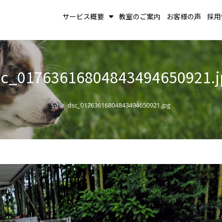
サービス概要
教室のご案内
お客様の声
採用
sc_01763616804843494650921.j
>
dsc_01763616804843494650921.jpg