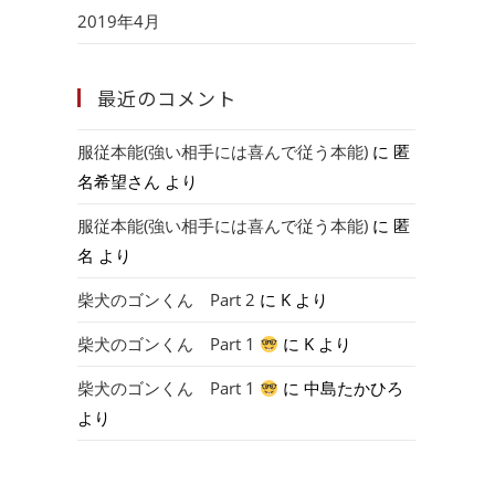
2019年4月
最近のコメント
服従本能(強い相手には喜んで従う本能)
に
匿
名希望さん
より
服従本能(強い相手には喜んで従う本能)
に
匿
名
より
柴犬のゴンくん Part 2
に
K
より
柴犬のゴンくん Part 1
に
K
より
柴犬のゴンくん Part 1
に
中島たかひろ
より