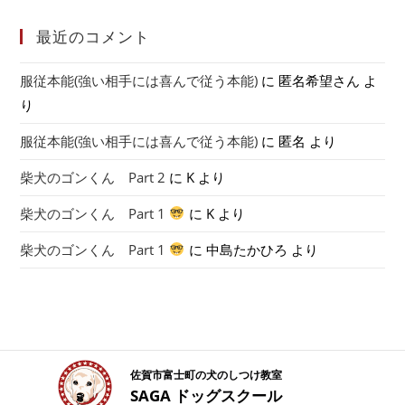
最近のコメント
服従本能(強い相手には喜んで従う本能)
に
匿名希望さん
よ
り
服従本能(強い相手には喜んで従う本能)
に
匿名
より
柴犬のゴンくん Part 2
に
K
より
柴犬のゴンくん Part 1
に
K
より
柴犬のゴンくん Part 1
に
中島たかひろ
より
佐賀市富士町の犬のしつけ教室
SAGA ドッグスクール