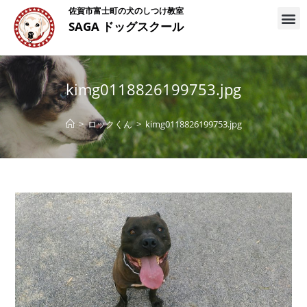
佐賀市富士町の犬のしつけ教室
SAGA ドッグスクール
kimg0118826199753.jpg
>
ロックくん
>
kimg0118826199753.jpg