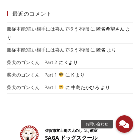
最近のコメント
服従本能(強い相手には喜んで従う本能)
に
匿名希望さん
よ
り
服従本能(強い相手には喜んで従う本能)
に
匿名
より
柴犬のゴンくん Part 2
に
K
より
柴犬のゴンくん Part 1
に
K
より
柴犬のゴンくん Part 1
に
中島たかひろ
より
佐賀市富士町の犬のしつけ教室
SAGA ドッグスクール