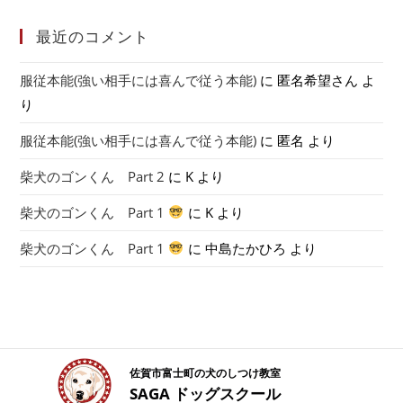
最近のコメント
服従本能(強い相手には喜んで従う本能)
に
匿名希望さん
よ
り
服従本能(強い相手には喜んで従う本能)
に
匿名
より
柴犬のゴンくん Part 2
に
K
より
柴犬のゴンくん Part 1
に
K
より
柴犬のゴンくん Part 1
に
中島たかひろ
より
佐賀市富士町の犬のしつけ教室
SAGA ドッグスクール