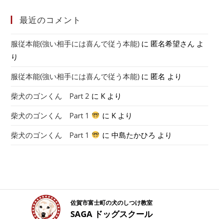
最近のコメント
服従本能(強い相手には喜んで従う本能)
に
匿名希望さん
よ
り
服従本能(強い相手には喜んで従う本能)
に
匿名
より
柴犬のゴンくん Part 2
に
K
より
柴犬のゴンくん Part 1
に
K
より
柴犬のゴンくん Part 1
に
中島たかひろ
より
佐賀市富士町の犬のしつけ教室
SAGA ドッグスクール