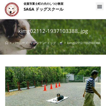
佐賀市富士町の犬のしつけ教室
SAGA ドッグスクール
kimg02112-1937103388..jpg
>
バー二ーズ･マウンテン･ドッグ
>
kimg02112-1937103388..jpg